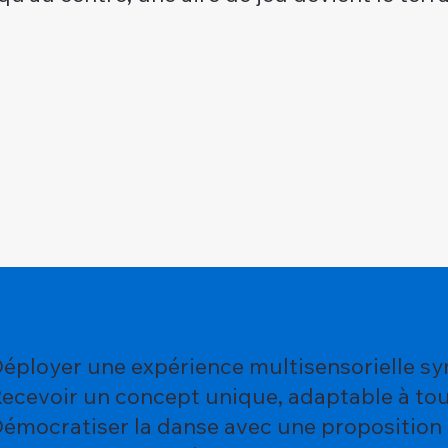
éployer une expérience multisensorielle 
ecevoir un concept unique, adaptable à tou
émocratiser la danse avec une propositio