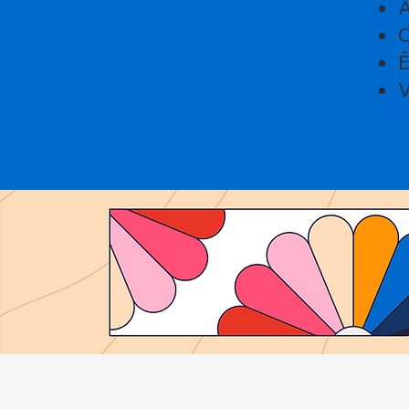
A
C
Ê
V