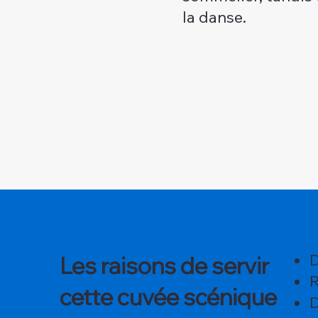
la danse.
D
Les raisons de servir
R
cette cuvée scénique
D